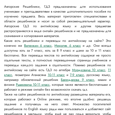
Авторские Решебники, ГДЗ предназначены для использования
учениками и преподавателями в качестве дополнительного пособия по
изучению предмета. Весь материал приготовлен специалиствами в
области решебников и носит за собой рекомендательный характер.
Авторские ГДЗ по английскому языку и другим предметам
распространяются в виде онлайн решебников и не предназначены для
скачивания и копирования матералов.
Какие есть решебники и переводы по английскому на сайте? Это
конечно же
Виленкин 6 класс
,
Мерзляк 6 класс
и др. Они всегда
доступны хоть за 7 класс, хоть за 8 9 класс и даже за 10 и 11 класс
бесплатно. Все переводы текстов по английскому содержат не просто
отдельные тексты, а полностью переведенные страницы учебников и
переводы каждого задания в отдельности. Помимо решебников по
английскому на сайте есть ГДЗ по алгебре
Мордковича 10 класс
,
11
класс
, геометрии Атанасяна
10-11 класс
и
7-9 класс
, русскому языку,
например обновленный решебник
Бархударова 9 класс
, химии и
физике
Рымкевича 10-11 класс
, которые также являются бесплатными и
работают в режиме онлайн без возможности скачать гдз.
Также на сайте решебников по английскому размещены материалы егэ,
которые работают в Online режиме, что вполне удобно: решаешь
задание и получаешь на него ответ. Множество посетителей
решебников по English языку рады ими пользоваться и добавляют сайт
решебников в закладки, чтобы ещё не раз сюда вернуться, чтобы